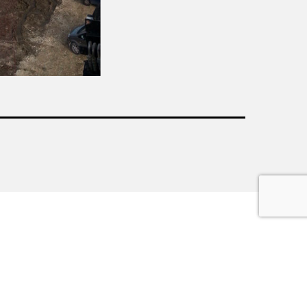
se di Verbania n. 01276130034 REA: VB-200762 Cap. Soc.