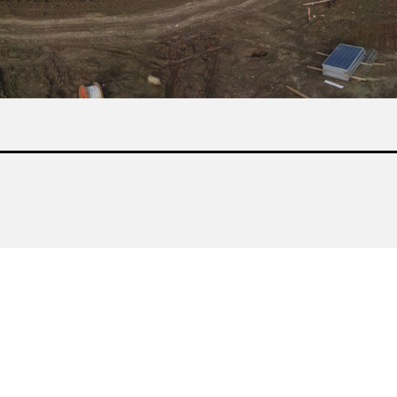
ya n. 4 – 28845 DOMODOSSOLA (VB) CF e P.IVA: 01276130034 Reg. impre