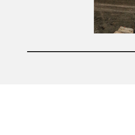
©2020 SAN GIOVANNI Srl Sede Legale: Caduti di Nassiri